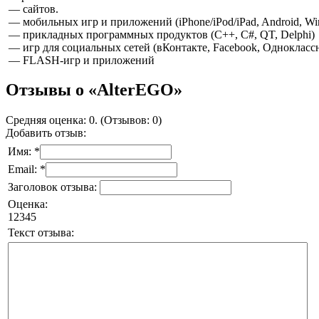
— сайтов.
— мобильных игр и приложений (iPhone/iPod/iPad, Android, Wi
— прикладных программных продуктов (C++, C#, QT, Delphi)
— игр для социальных сетей (вКонтакте, Facebook, Однокласс
— FLASH-игр и приложений
Отзывы о «AlterEGO»
Средняя оценка: 0. (Отзывов: 0)
Добавить отзыв:
Имя: *
Email: *
Заголовок отзыва:
Оценка:
1
2
3
4
5
Текст отзыва: