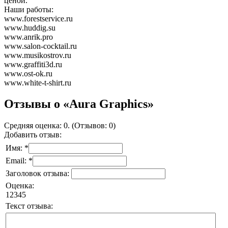
ценой.
Наши работы:
www.forestservice.ru
www.huddig.su
www.anrik.pro
www.salon-cocktail.ru
www.musikostrov.ru
www.graffiti3d.ru
www.ost-ok.ru
www.white-t-shirt.ru
Отзывы о «Aura Graphics»
Средняя оценка: 0. (Отзывов: 0)
Добавить отзыв:
Имя: *
Email: *
Заголовок отзыва:
Оценка:
1
2
3
4
5
Текст отзыва: