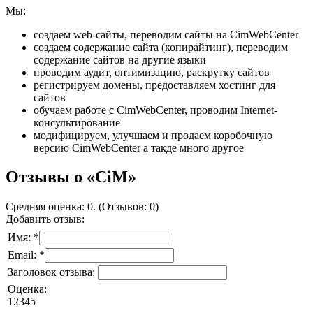
Мы:
создаем web-сайты, переводим сайты на CimWebCenter
создаем содержание сайта (копирайтинг), переводим
содержание сайтов на другие языки
проводим аудит, оптимизацию, раскрутку сайтов
регистрируем домены, предоставляем хостинг для
сайтов
обучаем работе с CimWebCenter, проводим Internet-
консультирование
модифицируем, улучшаем и продаем коробочную
версию CimWebCenter а такде много другое
Отзывы о «CiM»
Средняя оценка: 0. (Отзывов: 0)
Добавить отзыв:
Имя: *
Email: *
Заголовок отзыва:
Оценка:
1
2
3
4
5