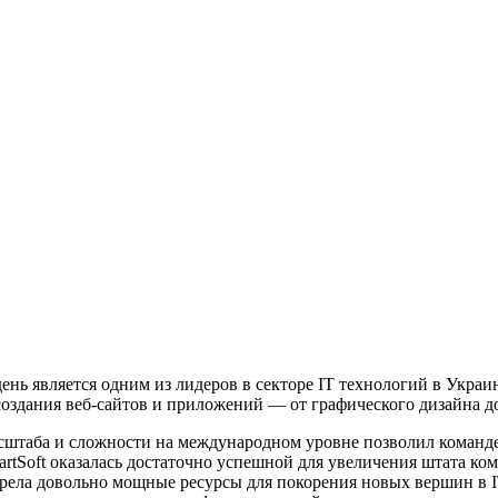
 день является одним из лидеров в секторе IT технологий в Укр
 создания веб-сайтов и приложений — от графического дизайна д
асштаба и сложности на международном уровне позволил команд
rtSoft оказалась достаточно успешной для увеличения штата ком
обрела довольно мощные ресурсы для покорения новых вершин в 