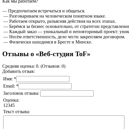
Как мы работаем?
— Предпочитаем встречаться и общаться.
— Разговариваем на человеческом понятном языке.
— Работаем открыто, разъясняя действия на всех этапах.
— Берёмся за бизнес основательно, от стратегии представления
— Каждый заказ — уникальный и неповторимый проект: уника
— Несём ответственность, дело чести закрепляем договором.
— Физически находимся в Бресте и Минске.
Отзывы о «Веб-студия ToF»
Средняя оценка: 0. (Отзывов: 0)
Добавить отзыв:
Имя: *
Email: *
Заголовок отзыва:
Оценка:
1
2
3
4
5
Текст отзыва: